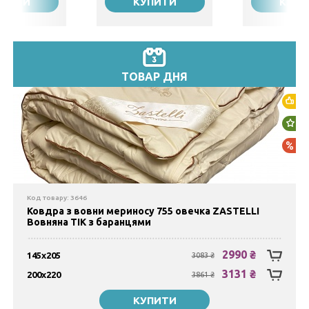
УПИТИ
КУПИТИ
КУПИ
₴
1659 ₴
Закінч
145х
Євро
295
2087 ₴
3670 ₴
ТОВАР ДНЯ
Хі
Но
Ак
Код товару: 3646
Ковдра з вовни мериносу 755 овечка ZASTELLI
Вовняна ТIК з баранцями
2990 ₴
145х205
3083 ₴
3131 ₴
200х220
3861 ₴
КУПИТИ