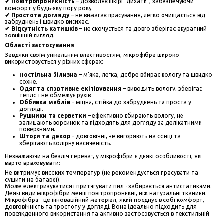
✔ Повітропроникність
– дозволяє шкірі "дихати", забезпечуючи
комфорт у будь-яку пору року.
✔ Простота догляду
– не вимагає прасування, легко очищається від
забруднень і швидко висихає.
✔ Відсутність катишків
– не скочується та довго зберігає акуратний
зовнішній вигляд.
Області застосування
Завдяки своїм унікальним властивостям, мікрофібра широко
використовується у різних сферах:
Постільна білизна
– м'яка, легка, добре вбирає вологу та швидко
сохне.
Одяг та спортивне екіпірування
– виводить вологу, зберігає
тепло і не обмежує рухів.
Оббивка меблів
– міцна, стійка до забруднень та проста у
догляді.
Рушники та серветки
– ефективно вбирають вологу, не
залишають ворсинок та підходять для догляду за делікатними
поверхнями.
Штори та декор
– довговічні, не вигоряють на сонці та
зберігають колірну насиченість.
Незважаючи на безліч переваг, у мікрофібри є деякі особливості, які
варто враховувати:
Не витримує високих температур (не рекомендується прасувати та
сушити на батареї).
Може електризуватися і притягувати пил - забирається антистатиками.
Деякі види мікрофібри менш повітропроникні, ніж натуральні тканини.
Мікрофібра - це інноваційний матеріал, який поєднує в собі комфорт,
довговічність та простоту у догляді. Вона ідеально підходить для
повсякденного використання та активно застосовується в текстильній