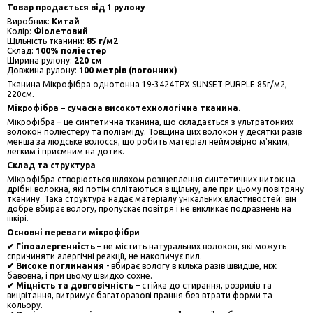
Товар продається від 1 рулону
Виробник:
Китай
Колір:
Фіолетовий
Щільність тканини:
85 г/м2
Склад:
100% поліестер
Ширина рулону:
220 см
Довжина рулону:
100 метрів (погонних)
Тканина Мікрофібра однотонна 19-3424TPX SUNSET PURPLE 85г/м2,
220см.
Мікрофібра – сучасна високотехнологічна тканина.
Мікрофібра – це синтетична тканина, що складається з ультратонких
волокон поліестеру та поліаміду. Товщина цих волокон у десятки разів
менша за людське волосся, що робить матеріал неймовірно м'яким,
легким і приємним на дотик.
Склад та структура
Мікрофібра створюється шляхом розщеплення синтетичних ниток на
дрібні волокна, які потім сплітаються в щільну, але при цьому повітряну
тканину. Така структура надає матеріалу унікальних властивостей: він
добре вбирає вологу, пропускає повітря і не викликає подразнень на
шкірі.
Основні переваги мікрофібри
✔ Гіпоалергенність
– не містить натуральних волокон, які можуть
спричиняти алергічні реакції, не накопичує пил.
✔ Високе поглинання
- вбирає вологу в кілька разів швидше, ніж
бавовна, і при цьому швидко сохне.
✔ Міцність та довговічність
– стійка до стирання, розривів та
вицвітання, витримує багаторазові прання без втрати форми та
кольору.