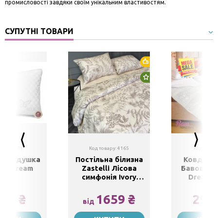
промисловості завдяки своїм унікальним властивостям.
СУПУТНІ ТОВАРИ
Хіт продажу
Новинка
товару: 71
Код товару: 4165
Код товар
а подушка
Постільна білизна
Ковдра 
of Dream
Zastelli Лісова
Бавовна 
симфонія Ivory
Dream 
2007/11-0907
Pearled Ivory сатин
34 ₴
1659 ₴
295
від
0х70
Полуторний
200х