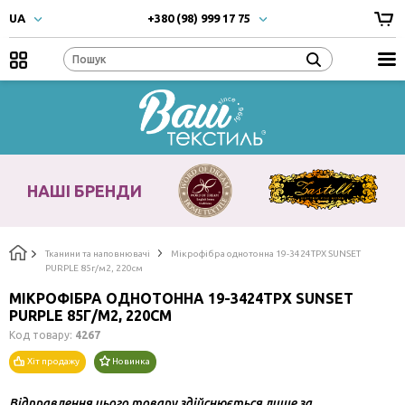
UA
+380 (98) 999 17 75
UA
- Українска
+380 (66) 999 17 75
RU
- Русский
EN
- English
Наші
бренди
НАШІ БРЕНДИ
Тканини та наповнювачі
Мікрофібра однотонна 19-3424TPX SUNSET
PURPLE 85г/м2, 220см
МІКРОФІБРА ОДНОТОННА 19-3424TPX SUNSET
PURPLE 85Г/М2, 220СМ
Код товару:
4267
Хіт продажу
Новинка
Відправлення цього товару здійснюється лише за