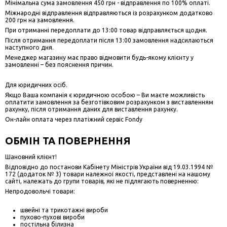
Мінімальна сума замовлення 450 грн - відправлення по 100% оплаті.
Міжнародні відправлення відправляються із розрахунком додатково
200 грн на замовлення.
При отриманні передоплати до 13:00 товар відправляється щодня.
Після отримання передоплати після 13:00 замовлення надсилаються
наступного дня.
Менеджер магазину має право відмовити будь-якому клієнту у
замовленні – без пояснення причин.
Для юридичних осіб.
Якщо Ваша компанія є юридичною особою – Ви маєте можливість
оплатити замовлення за безготівковим розрахунком з виставленням
рахунку, після отримання даних для виставлення рахунку.
Он-лайн оплата через платіжний сервіс Fondy
ОБМІН ТА ПОВЕРНЕННЯ
Шановний клієнт!
Відповідно до постанови Кабінету Міністрів України від 19.03.1994 №
172 (додаток № 3) товари належної якості, представлені на нашому
сайті, належать до групи товарів, які не підлягають поверненню:
Непродовольчі товари:
швейні та трикотажні вироби
пухово-пухові вироби
постільна білизна