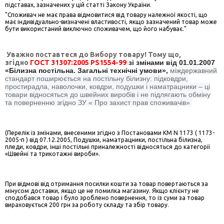
підставах, зазначених у цій статті Закону України.
"Споживач не має права відмовитися від товару належної якості, що
має індивідуально-визначені властивості, якщо зазначений товар може
бути використаний виключно споживачем, що його набуває."
Уважно поставтеся до Вибору товару! Тому що,
згідно
ГОСТ 31307:2005
PS1554-99
зі змінами від 01.01.2007
«Білизна постільна. Загальні технічні умови»,
міждержавний
стандарт поширюється на постільну білизну: підковдри,
простирадла, наволочки, ковдри, подушки і наматрацники – ці
товари відносяться до швейних виробів і не підлягають обміну
та поверненню згідно ЗУ « Про захист прав споживачів»
(Перелік із змінами, внесеними згідно з Постановами КМ N 1173 ( 1173-
2005-п ) від 07.12.2005, Подушки, наматрацники, постільна білизна,
пледи, ковдри, інші постільні приналежності відносяться до категорії
«Швейні та трикотажні вироби».
При відмові від отримання посилки кошти за товар повертаються за
мінусом доставки, якщо це не помилка магазину. Якщо клієнту не
сподобався товар і було зроблено повернення, то із суми за товар
вираховується 200 грн за роботу складу та збір товару.