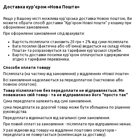
Доставка кур'єром «Нова Пошта»
Якщо у Вашому місті можлива кур'єрська доставка Новою поштою, Ви
можете обрати спосіб доставки "Кур'єром Нової пошти" у кошику при
оформленні замовлення.
При оформленні замовлення слід врахувати:
Вартість післяплати становить 20 грн + 2% від суми післяплати.
Вага посилки (фактична або об'ємна) видається на складі «Нова
Пошта» та розраховується за тарифами кур'єрської служби.
Вартість доставки посилки кур'єром оплачується одержувачем
згідно з тарифами перевізника.
Способи оплати товару
Післяплата (на частину від замовлення) у відділеннях «Нової пошти».
Всі замовлення надсилаються за передоплатою (частковою або
повною оплатою).
Товар післяплатою без передоплати не відправляється. Ми
поважаємо свій товар - та не відправляємо його "просто так"
Сума передплати залежить від сумі замовлення.
сума передплати за дорогий товар може бути збільшена по рішенню
руководства.
Передоплата віднімається від загальної суми замовлення.
При повній оплаті за замовлення - післяплати при відправленні немає.
У разі відмови від товару на відділенні поштових операторів –
передплата не повертається (компенсація за доставку).