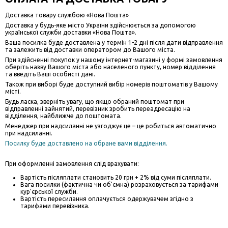
Доставка товару службою «Нова Пошта»
Доставка у будь-яке місто України здійснюється за допомогою
української служби доставки «Нова Пошта».
Ваша посилка буде доставлена у термін 1-2 дні після дати відправлення
та залежить від доставки оператором до Вашого міста.
При здійсненні покупок у нашому інтернет-магазині у формі замовлення
оберіть назву Вашого міста або населеного пункту, номер відділення
та введіть Ваші особисті дані.
Також при виборі буде доступний вибір номерів поштоматів у Вашому
місті.
Будь ласка, зверніть увагу, що якщо обраний поштомат при
відправленні зайнятий, перевізник зробить переадресацію на
відділення, найближче до поштомата.
Менеджер при надсиланні не узгоджує це – це робиться автоматично
при надсиланні.
Посилку буде доставлено на обране вами відділення.
При оформленні замовлення слід врахувати:
Вартість післяплати становить 20 грн + 2% від суми післяплати.
Вага посилки (фактична чи об'ємна) розраховується за тарифами
кур'єрської служби.
Вартість пересилання оплачується одержувачем згідно з
тарифами перевізника.