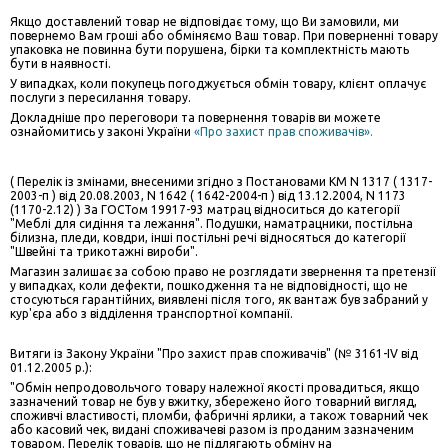
Якщо доставлений товар не відповідає тому, що Ви замовили, ми
повернемо Вам гроші або обміняємо Ваш товар. При поверненні товару
упаковка не повинна бути порушена, бірки та комплектність мають
бути в наявності.
У випадках, коли покупець погоджується обмін товару, клієнт оплачує
послуги з пересилання товару.
Докладніше про переговори та повернення товарів ви можете
ознайомитись у законі України
«Про захист прав споживачів».
( Перелік із змінами, внесеними згідно з Постановами КМ N 1317 ( 1317-
2003-п ) від 20.08.2003, N 1642 ( 1642-2004-п ) від 13.12.2004, N 1173
(1170-2.12) ) За ГОСТом 19917-93 матрац відноситься до категорії
"Меблі для сидіння та лежання". Подушки, наматрацники, постільна
білизна, пледи, ковдри, інші постільні речі відносяться до категорії
"Швейні та трикотажні вироби".
Магазин залишає за собою право не розглядати звернення та претензії
у випадках, коли дефекти, пошкодження та не відповідності, що не
стосуються гарантійних, виявлені після того, як вантаж був забраний у
кур'єра або з відділення транспортної компанії.
Витяги із Закону України "Про захист прав споживачів" (№ 3161-IV від
01.12.2005 р.):
"Обмін непродовольчого товару належної якості провадиться, якщо
зазначений товар не був у вжитку, збережено його товарний вигляд,
споживчі властивості, пломби, фабричні ярлики, а також товарний чек
або касовий чек, видані споживачеві разом із проданим зазначеним
товаром. Перелік товарів, що не підлягають обміну на