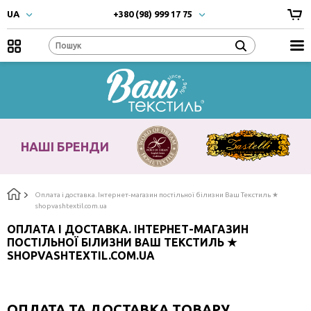
UA
+380 (98) 999 17 75
UA
- Українска
+380 (66) 999 17 75
RU
- Русский
EN
- English
Наші
бренди
НАШІ БРЕНДИ
Оплата i доставка. Інтернет-магазин постільної білизни Ваш Текстиль ★
shopvashtextil.com.ua
ОПЛАТА I ДОСТАВКА. ІНТЕРНЕТ-МАГАЗИН
ПОСТІЛЬНОЇ БІЛИЗНИ ВАШ ТЕКСТИЛЬ ★
SHOPVASHTEXTIL.COM.UA
ОПЛАТА ТА ДОСТАВКА ТОВАРУ