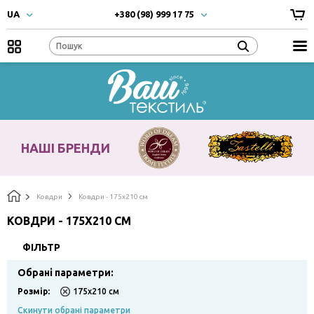
UA
+380 (98) 999 17 75
UA
- Українска
+380 (66) 999 17 75
RU
- Русский
EN
- English
Наші
бренди
НАШІ БРЕНДИ
Ковдри
Ковдри - 175х210 см
КОВДРИ - 175Х210 СМ
ФІЛЬТР
Обрані параметри:
Розмiр:
175х210 см
Скинути обрані параметри