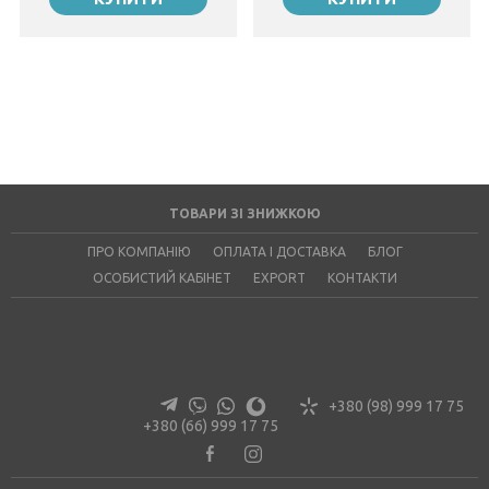
853 ₴
1050 ₴
1236 ₴
1236 ₴
175х210
175х210
1022 ₴
1222 ₴
1343 ₴
1343 ₴
200х220
200x220
1063 ₴
1370 ₴
1461 ₴
1461 ₴
ТОВАРИ ЗІ ЗНИЖКОЮ
ПРО КОМПАНІЮ
ОПЛАТА І ДОСТАВКА
БЛОГ
ОСОБИСТИЙ КАБІНЕТ
EXPORT
КОНТАКТИ
+380 (98) 999 17 75
+380 (66) 999 17 75