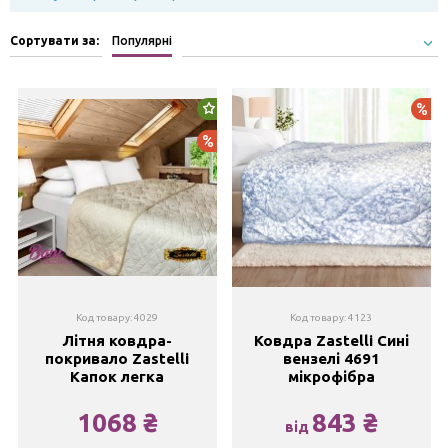
Сортувати за:
Популярні
Новинка
Ак
Акція
Код товару: 4029
Код товару: 4123
Літня ковдра-
Ковдра Zastelli Сині
покривало Zastelli
вензелі 4691
Капок легка
мікрофібра
1068 ₴
843 ₴
від
145х205
145x210