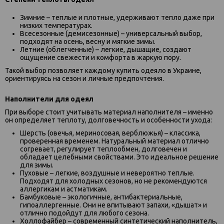
Зимние – теплые и плотные, удерживают тепло даже при
низких температурах.
Всесезонные (демисезонные) – универсальный выбор,
подходят на осень, весну и мягкие зимы.
Летние (облегченные) – легкие, дышащие, создают
ощущение свежести и комфорта в жаркую пору.
Такой выбор позволяет каждому купить одеяло в Украине,
ориентируясь на сезон и личные предпочтения.
Наполнители для одеял
При выборе стоит учитывать материал наполнителя – именно
он определяет теплоту, долговечность и особенности ухода:
Шерсть (овечья, мериносовая, верблюжья) – классика,
проверенная временем. Натуральный материал отлично
согревает, регулирует теплообмен, долговечен и
обладает целебными свойствами. Это идеальное решение
для зимы.
Пуховые – легкие, воздушные и невероятно теплые.
Подходят для холодных сезонов, но не рекомендуются
аллергикам и астматикам.
Бамбуковые – экологичные, антибактериальные,
гипоаллергенные. Они не впитывают запахи, «дышат» и
отлично подойдут для любого сезона.
Холлофайбер – современный синтетический наполнитель,