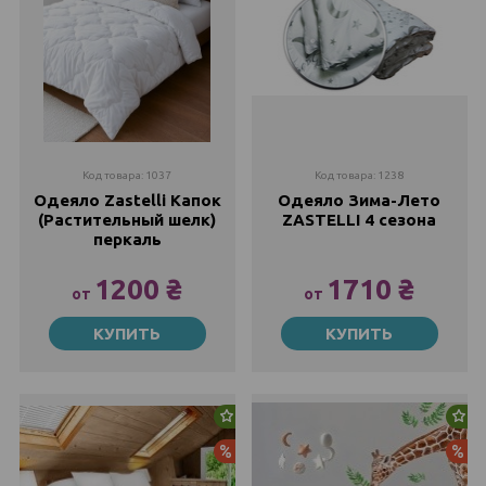
Код товара: 1037
Код товара: 1238
Одеяло Zastelli Капок
Одеяло Зима-Лето
(Растительный шелк)
ZASTELLI 4 сезона
перкаль
1200 ₴
1710 ₴
от
от
110х140
140х205
КУПИТЬ
КУПИТЬ
1200 ₴
1710 ₴
1640 ₴
2582 ₴
145х205
200х220
2427 ₴
2207 ₴
3616 ₴
Новинка
Но
200х220
Акция
Ак
3623 ₴