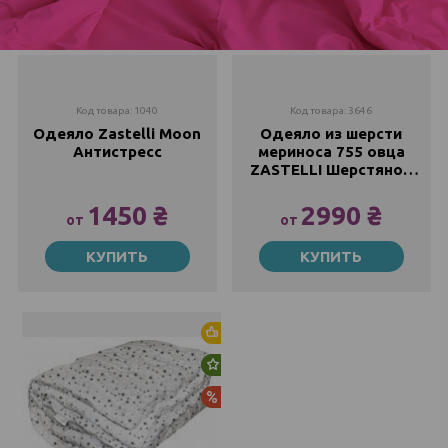
Код товара: 1040
Код товара: 3646
Одеяло Zastelli Moon
Одеяло из шерсти
Антистресс
мериноса 755 овца
ZASTELLI Шерстяное
ТИК с барашками
1450 ₴
2990 ₴
от
от
140х205
145х205
КУПИТЬ
КУПИТЬ
1450 ₴
2990 ₴
1916 ₴
3083 ₴
200х220
200х220
1776 ₴
3131 ₴
2435 ₴
3861 ₴
Хит продаж
Новинка
Акция