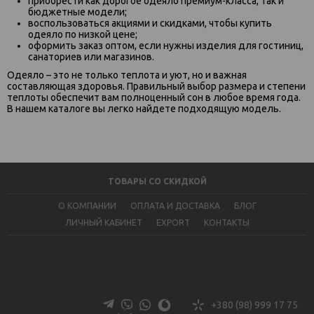
приобрести как дорогое одеяло премиум-класса, так и
бюджетные модели;
воспользоваться акциями и скидками, чтобы купить
одеяло по низкой цене;
оформить заказ оптом, если нужны изделия для гостиниц,
санаториев или магазинов.
Одеяло – это не только теплота и уют, но и важная
составляющая здоровья. Правильный выбор размера и степени
теплоты обеспечит вам полноценный сон в любое время года.
В нашем каталоге вы легко найдете подходящую модель.
ТОВАРЫ СО СКИДКОЙ
О КОМПАНИИ
ОПЛАТА И ДОСТАВКА
БЛОГ
ЛИЧНЫЙ КАБИНЕТ
EXPORT
КОНТАКТЫ
+380 (98) 999 17 75