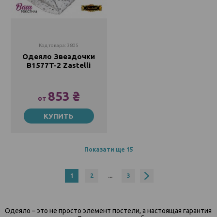
Код товара: 3805
Одеяло Звездочки
B1577T-2 Zastelli
853 ₴
от
145х210
КУПИТЬ
853 ₴
1236 ₴
175х210
1022 ₴
1343 ₴
Показати ще 15
200х220
1063 ₴
1
2
...
3
1461 ₴
Одеяло – это не просто элемент постели, а настоящая гарантия