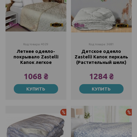
Код товара: 4029
Код товара: 3681
Летнее одеяло-
Детское одеяло
покрывало Zastelli
Zastelli Капок перкаль
Капок легкое
(Растительный шелк)
1068 ₴
1284 ₴
145х205
110х140
КУПИТЬ
КУПИТЬ
Закончился
1284 ₴
1762 ₴
175х210
1068 ₴
2022 ₴
Акция
Ак