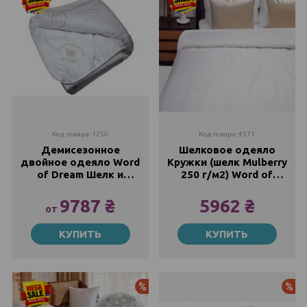
Код товара: 1250
Код товара: 4571
Демисезонное
Шелковое одеяло
двойное одеяло Word
Кружки (шелк Mulberry
of Dream Шелк и
250 г/м2) Word of
Шерсть (Зима-Лето)
Dream
9787 ₴
5962 ₴
от
145х205
145х205
КУПИТЬ
КУПИТЬ
9787 ₴
5962 ₴
200х220
11787 ₴
Акция
Ак