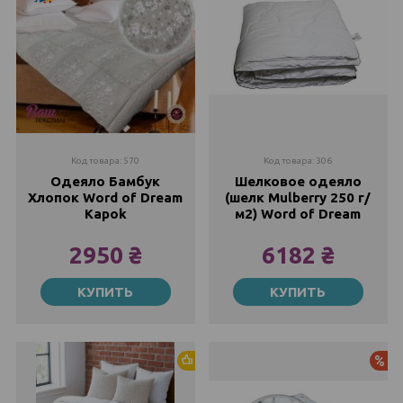
Код товара: 570
Код товара: 306
Одеяло Бамбук
Шелковое одеяло
Хлопок Word of Dream
(шелк Mulberry 250 г/
Kapok
м2) Word of Dream
2950 ₴
6182 ₴
200х220
145х205
КУПИТЬ
КУПИТЬ
Закончился
6182 ₴
8243 ₴
145х205
200х220
2950 ₴
Закончился
3670 ₴
Хит продаж
Ак