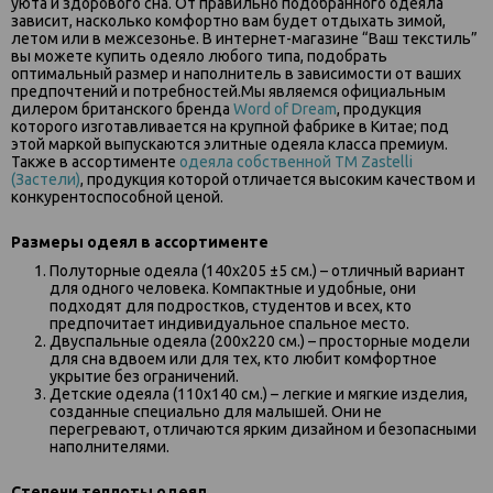
уюта и здорового сна. От правильно подобранного одеяла
зависит, насколько комфортно вам будет отдыхать зимой,
летом или в межсезонье. В интернет-магазине “Ваш текстиль”
вы можете купить одеяло любого типа, подобрать
оптимальный размер и наполнитель в зависимости от ваших
предпочтений и потребностей.Мы являемся официальным
дилером британского бренда
Word of Dream
, продукция
которого изготавливается на крупной фабрике в Китае; под
этой маркой выпускаются элитные одеяла класса премиум.
Также в ассортименте
одеяла собственной ТМ Zastelli
(Застели)
, продукция которой отличается высоким качеством и
конкурентоспособной ценой.
Размеры одеял в ассортименте
Полуторные одеяла (140х205 ±5 см.) – отличный вариант
для одного человека. Компактные и удобные, они
подходят для подростков, студентов и всех, кто
предпочитает индивидуальное спальное место.
Двуспальные одеяла (200х220 см.) – просторные модели
для сна вдвоем или для тех, кто любит комфортное
укрытие без ограничений.
Детские одеяла (110х140 см.) – легкие и мягкие изделия,
созданные специально для малышей. Они не
перегревают, отличаются ярким дизайном и безопасными
наполнителями.
Степени теплоты одеял