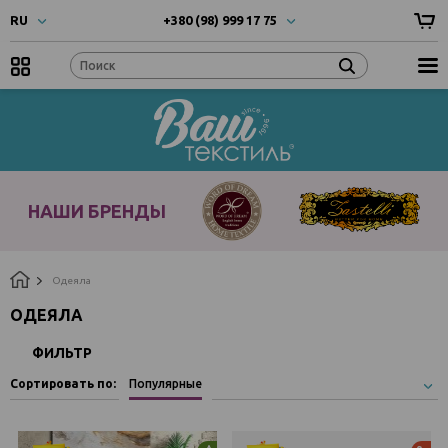
RU
+380 (98) 999 17 75
UA
- Українска
+380 (66) 999 17 75
RU
- Русский
EN
- English
Наши
бренды
НАШИ БРЕНДЫ
Одеяла
ОДЕЯЛА
ФИЛЬТР
Сортировать по:
Популярные