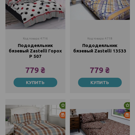
Код товара: 4716
Код товара: 4718
Пододеяльник
Пододеяльник
бязевый Zastelli Горох
бязевый Zastelli 13533
Р 507
779 ₴
779 ₴
200х220
200х220
КУПИТЬ
КУПИТЬ
779 ₴
779 ₴
1081 ₴
1081 ₴
Новинка
Но
Распродажа
Ра