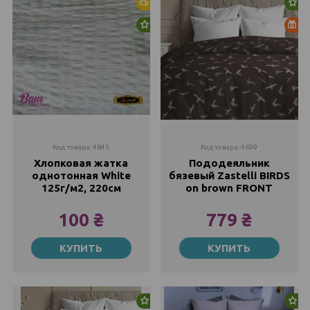
Хит продаж
Но
Новинка
Ра
Код товара: 4845
Код товара: 4699
Хлопковая жатка
Пододеяльник
однотонная White
бязевый Zastelli BIRDS
125г/м2, 220см
on brown FRONT
100 ₴
779 ₴
Метр
145х210
КУПИТЬ
КУПИТЬ
100 ₴
Закончился
200x220
779 ₴
1081 ₴
Новинка
Но