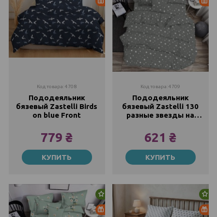
Распродажа
Ра
Код товара: 4708
Код товара: 4709
Пододеяльник
Пододеяльник
бязевый Zastelli Birds
бязевый Zastelli 130
on blue Front
разные звезды на
сером
779 ₴
621 ₴
145х210
145х210
КУПИТЬ
КУПИТЬ
Закончился
Закончился
200x220
175х210
779 ₴
621 ₴
1081 ₴
1022 ₴
Новинка
Но
Распродажа
Ра