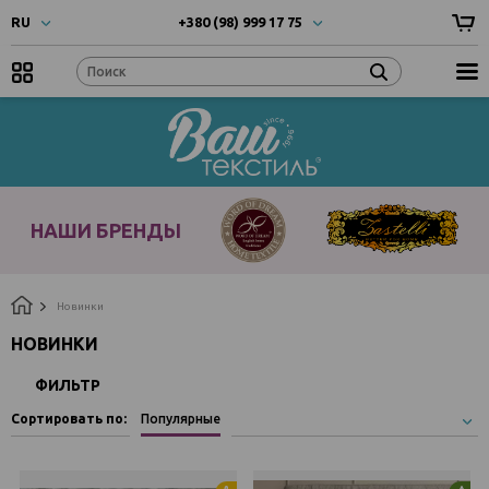
RU
+380 (98) 999 17 75
UA
- Українска
+380 (66) 999 17 75
RU
- Русский
EN
- English
Наши
бренды
НАШИ БРЕНДЫ
Новинки
НОВИНКИ
ФИЛЬТР
Сортировать по:
Популярные