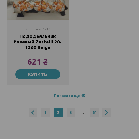
Код товара: 4742
Пододеяльник
бязевый Zastelli 20-
1362 Beige
621 ₴
175х210
КУПИТЬ
621 ₴
1022 ₴
Показати ще 15
1
2
3
...
61