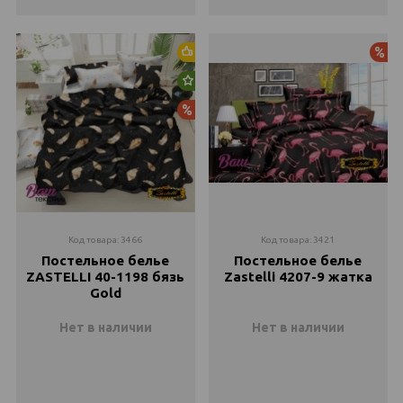
Двуспальный
Закончился
Хит продаж
Ак
Евро
Новинка
Закончился
Акция
Семейное
Закончился
Код товара: 3466
Код товара: 3421
Постельное белье
Постельное белье
ZASTELLI 40-1198 бязь
Zastelli 4207-9 жатка
Gold
Нет в наличии
Нет в наличии
Полуторний
Полуторный
Закончился
Закончился