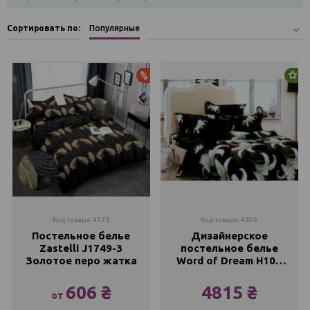
Сортировать по:
Популярные
Акция
Но
Код товара: 4373
Код товара: 4203
Постельное белье
Дизайнерское
Zastelli J1749-3
постельное белье
Золотое перо жатка
Word of Dream H105
Премиум сатин
606 ₴
4815 ₴
от
Полуторный
Семейный