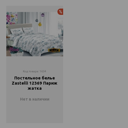
Двуспальный
Двуспальный
Закончился
Закончился
Акция
Евро
Евро
Закончился
Закончился
Семейное
Семейное
Закончился
Закончился
Код товара: 1634
Постельное белье
Zastelli 12369 Париж
жатка
Нет в наличии
Семейное
Закончился
Евро