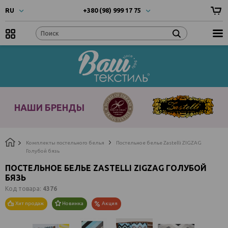
RU
+380 (98) 999 17 75
UA
- Українска
+380 (66) 999 17 75
RU
- Русский
EN
- English
Наши
бренды
НАШИ БРЕНДЫ
Комплекты постельного белья
Постельное белье Zastelli ZIGZAG
Голубой бязь
ПОСТЕЛЬНОЕ БЕЛЬЕ ZASTELLI ZIGZAG ГОЛУБОЙ
БЯЗЬ
Код товара:
4376
Хит продаж
Новинка
Акция