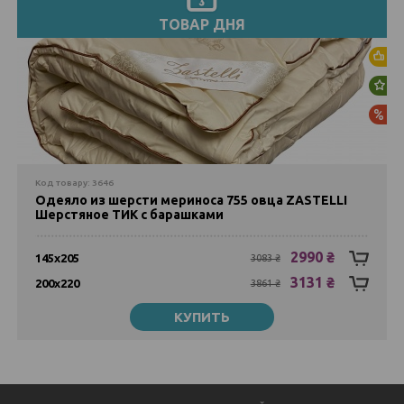
ТОВАР ДНЯ
Хи
Но
Ак
Код товару: 3646
Одеяло из шерсти мериноса 755 овца ZASTELLI
Шерстяное ТИК с барашками
2990 ₴
145х205
3083 ₴
3131 ₴
200х220
3861 ₴
КУПИТЬ