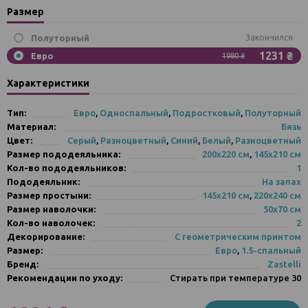
Размер
Полуторный
Закончился
1231 ₴
Евро
1980 ₴
Характеристики
Тип:
Евро
,
Односпальный
,
Подростковый
,
Полуторный
Материал:
Бязь
Цвет:
Серый
,
Разноцветный
,
Синий
,
Белый
,
Разноцветный
Размер пододеяльника:
200х220 см
,
145х210 см
Кол-во пододеяльников:
1
Пододеяльник:
На запах
Размер простыни:
145х210 см
,
220х240 см
Размер наволочки:
50х70 см
Кол-во наволочек:
2
Декорирование:
С геометрическим принтом
Размер:
Евро
,
1.5-спальный
Бренд:
Zastelli
Рекомендации по уходу:
Стирать при температуре 30