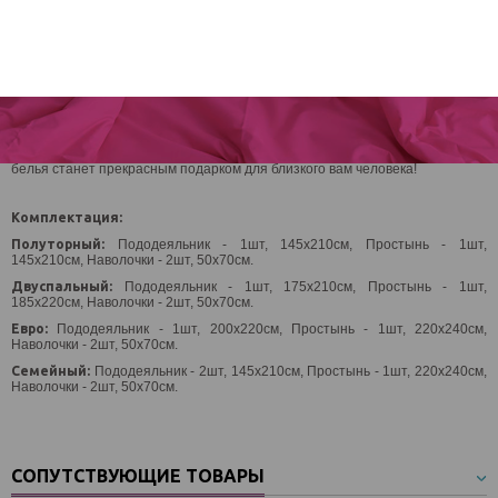
Безопасный состав (натуральные компоненты)
Гигроскопичен,
Не прилипает к телу,
Не причиняет дискомфорт во время сна (не парит),
Соприкасаясь с хлопковым постельным бельем кожа не
перестает получать необходимое количество кислорода,
100% органический материал.
Кроме всего выше перечисленного, комплект хлопкового постельного
белья станет прекрасным подарком для близкого вам человека!
Комплектация:
Полуторный:
Пододеяльник - 1шт, 145х210см, Простынь - 1шт,
145х210см, Наволочки - 2шт, 50х70см.
Двуспальный:
Пододеяльник - 1шт, 175х210см, Простынь - 1шт,
185х220см, Наволочки - 2шт, 50х70см.
Евро:
Пододеяльник - 1шт, 200х220см, Простынь - 1шт, 220х240см,
Наволочки - 2шт, 50х70см.
Семейный:
Пододеяльник - 2шт, 145х210см, Простынь - 1шт, 220х240см,
Наволочки - 2шт, 50х70см.
СОПУТСТВУЮЩИЕ ТОВАРЫ