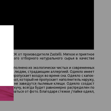
ции КАПОК от производителя Zastelli. Мягкое и приятное
нием самого отборного натурального сырья в качестве
еялу
: Выполнено из экологически чистых и современных
подходит людям, страдающим аллергией. Одеяло имеет
асно пропускает воздух во время сна. Одеяло с капок-
й матеирал, который не пропускает наполнитель наружу,
е никогда не заведутся пылевые клещи. Одеяло создаст
ается в кучу, всегда будет равномерно распределен по
ет отличаться от фото. Благодаря стежке / пайке одеял,