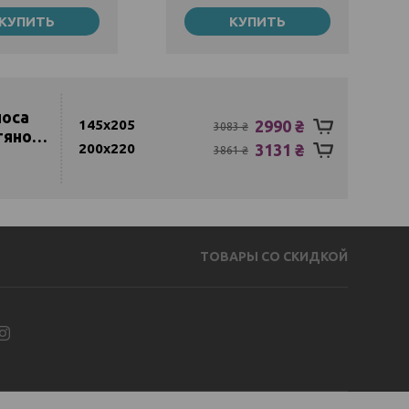
олуторный
145х205
КУПИТЬ
КУПИТЬ
2359 ₴
9787 ₴
200х220
11787 ₴
носа
145х205
2990 ₴
3083 ₴
тяное
200х220
3131 ₴
3861 ₴
ТОВАРЫ СО СКИДКОЙ