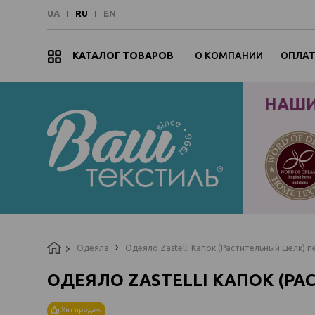
UA
RU
EN
КАТАЛОГ ТОВАРОВ
О КОМПАНИИ
ОПЛАТ
Наши
бренды
НАШИ
Одеяла
Одеяло Zastelli Капок (Растительный шелк) п
ОДЕЯЛО ZASTELLI КАПОК (Р
Хит продаж