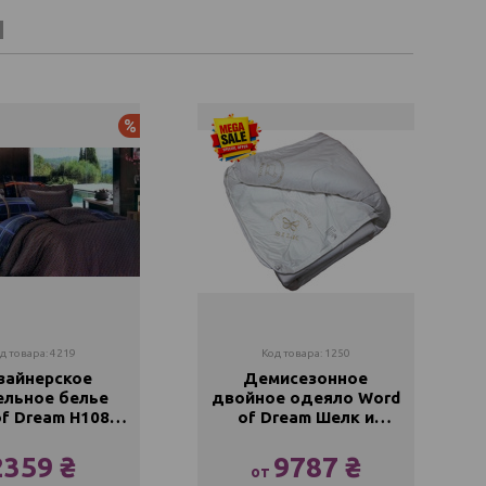
И
Акция
д товара: 4219
Код товара: 1250
зайнерское
Демисезонное
ельное белье
двойное одеяло Word
f Dream Н1085
of Dream Шелк и
Сатин
Шерсть (Зима-Лето)
2359 ₴
9787 ₴
от