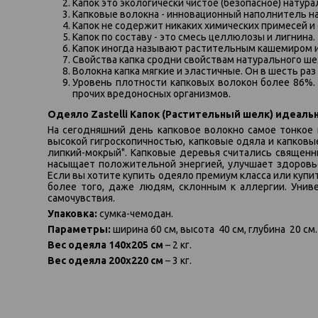
Капок это экологически чистое (безопасное) натур
Капковые волокна - инновационный наполнитель на
Капок не содержит никаких химических примесей и 
Капок по составу - это смесь целлюлозы и лигнина.
Капок иногда называют растительным кашемиром 
Свойства капка сродни свойствам натурального ше
Волокна капка мягкие и эластичные. Он в шесть раз 
Уровень плотности капковых волокон более 86%.
прочих вредоносных организмов.
Одеяло Zastelli Капок (Растительный шелк) идеал
На сегодняшний день капковое волокно самое тонкое 
высокой гигроскопичностью, капковые одяла и капков
липкий-мокрый". Капковые деревья считались священн
насыщает положительной энергией, улучшает здоровье
Если вы хотите купить одеяло премиум класса или купи
более того, даже людям, склонным к аллергии. Универ
самочувствия.
Упаковка:
сумка-чемодан.
Параметры:
ширина 60 см, высота 40 см, глубина 20 см.
Вес одеяла 140х205 см
– 2 кг.
Вес одеяла
200х220 см
– 3 кг.