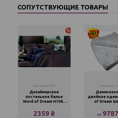
СОПУТСТВУЮЩИЕ ТОВАРЫ
Хит продаж
Акция
Новинка
Код товара: 4219
Код товара: 1
Дизайнерское
Демисезо
постельное белье
двойное одея
Word of Dream Н1085
of Dream Ш
Сатин
Шерсть (Зима
2359 ₴
9787
от