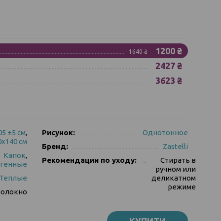
1200 ₴
1640 ₴
2427 ₴
3623 ₴
05 ±5 см
,
Рисунок:
Однотонное
0х140 см
Бренд:
Zastelli
Капок
,
Рекомендации по уходу:
Стирать в
ргенные
ручном или
Теплые
деликатном
режиме
волокно