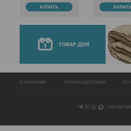
Полуторный
145х20
КУПИТЬ
КУПИТ
2359 ₴
9787 ₴
3157 ₴
200х22
11787 ₴
ТОВАР ДНЯ
О КОМПАНИИ
ОПЛАТА И ДОСТАВКА
БЛ
+380 (66) 999