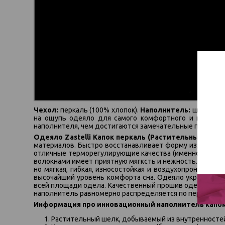
Чехол:
перкаль (100% хлопок).
Наполнитель:
шелк раст
на ощупь одеяло для самого комфортного и полноценн
наполнителя, чем достигаются замечательные потребит
Одеяло Zastelli Капок перкаль (Растительный шел
материалов. Быстро восстанавливает форму изделия.
отличные терморегулирующие качества (именно они род
волокнами имеет приятную мягксть и нежность. Одеяло 
но мягкая, гибкая, износостойкая и воздухопроницаем
высочайший уровень комфорта сна. Одеяло украшено - 
всей площади одела. Качественный прошив одеяла - гара
наполнитель равномерно распределяется по периметру и
Информация про инновационный наполнитель капок 
Растительный шелк, добываемый из внутренностей