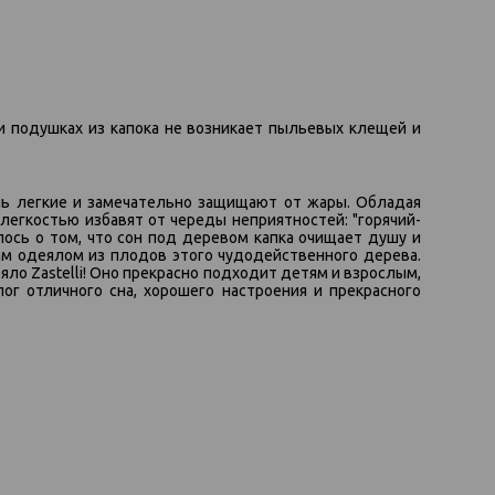
и подушках из капока не возникает пыльевых клещей и
ень легкие и замечательно защищают от жары. Обладая
егкостью избавят от череды неприятностей: "горячий-
ось о том, что сон под деревом капка очищает душу и
ым одеялом из плодов этого чудодейственного дерева.
ло Zastelli! Оно прекрасно подходит детям и взрослым,
лог отличного сна, хорошего настроения и прекрасного