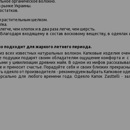
альное органическое волокно.
 рынке Украины.
остатков.
и растительным шелком.
лка.
легче, чем хлопок и в два раза легче, чем шерсть.
 Благодаря входящему в состав восковому веществу, в одеялах 
ьно подходит для жаркого летнего периода.
из всех известных натуральных волокон. Капковые изделия оч
ые подушки подарят своим обладателям ощущение комфорта и с л
ыми у цивилизации древних майя. В одном из мифов рассказывал
 и приносит счастье. Порадуйте себя и своих близких прекрасн
ть одеяло от производителя - рекомендуем выбрать Капковое одея
сально для любого времени года. Одеяло Капок Zasttelli - за