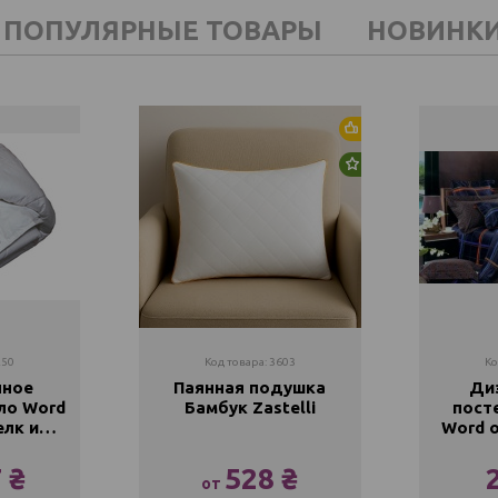
ПОПУЛЯРНЫЕ ТОВАРЫ
НОВИНК
Хит продаж
Новинка
250
Код товара: 3603
Ко
нное
Паянная подушка
Ди
ло Word
Бамбук Zastelli
пост
елк и
Word o
-Лето)
 ₴
528 ₴
от