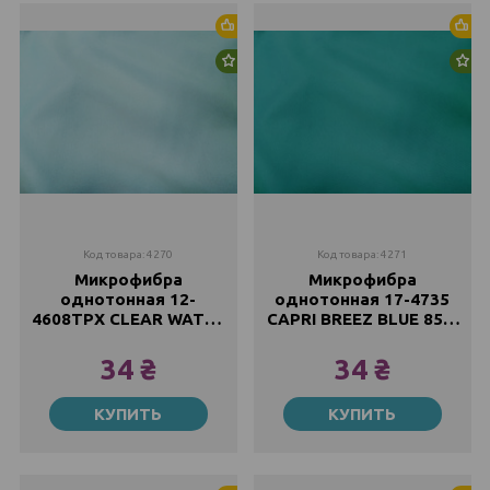
Хит продаж
Хи
Новинка
Но
Код товара: 4270
Код товара: 4271
Микрофибра
Микрофибра
однотонная 12-
однотонная 17-4735
4608TPX CLEAR WATER
CAPRI BREEZ BLUE 85г/
85г/м2, 220см
м2, 220см
34 ₴
34 ₴
Метр
Метр
КУПИТЬ
КУПИТЬ
34 ₴
34 ₴