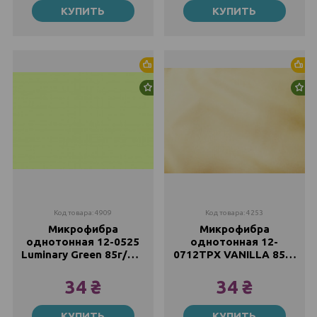
КУПИТЬ
КУПИТЬ
34 ₴
34 ₴
Хит продаж
Хи
Новинка
Но
Код товара: 4909
Код товара: 4253
Микрофибра
Микрофибра
однотонная 12-0525
однотонная 12-
Luminary Green 85г/м2,
0712TPX VANILLA 85г/
220см
м2,220см
34 ₴
34 ₴
Метр
Метр
КУПИТЬ
КУПИТЬ