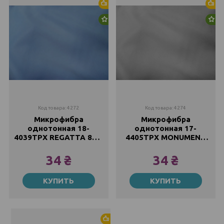
Хит продаж
Хи
Новинка
Но
Код товара: 4272
Код товара: 4274
Микрофибра
Микрофибра
однотонная 18-
однотонная 17-
4039TPX REGATTA 85г/
4405TPX MONUMENT
м2, 220см
85г/м2, 220см
34 ₴
34 ₴
Метр
Метр
КУПИТЬ
КУПИТЬ
34 ₴
34 ₴
Хит продаж