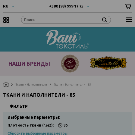
RU
+380 (98) 999 17 75
UA
- Українска
+380 (66) 999 17 75
RU
- Русский
EN
- English
Наши
бренды
НАШИ БРЕНДЫ
Ткани и Наполнители
Ткани и Наполнители - 85
ТКАНИ И НАПОЛНИТЕЛИ - 85
ФИЛЬТР
Выбранные параметры:
Плотность ткани (г.м2):
85
Сбросить выбранные параметры