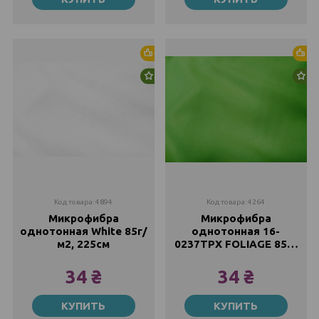
34 ₴
34 ₴
Хит продаж
Хи
Новинка
Но
Код товара: 4894
Код товара: 4264
Микрофибра
Микрофибра
однотонная White 85г/
однотонная 16-
м2, 225см
0237TPX FOLIAGE 85г/
м2, 220см
34 ₴
34 ₴
Метр
Метр
КУПИТЬ
КУПИТЬ
34 ₴
34 ₴