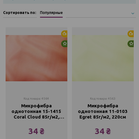
Сортировать по:
Популярные
Хит продаж
Хи
Новинка
Но
Код товара: 4564
Код товара: 4563
Микрофибра
Микрофибра
однотонная 15-1415
однотонная 11-0103
Coral Cloud 85г/м2,
Egret 85г/м2, 220см
220см
34 ₴
34 ₴
Метр
Метр