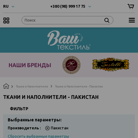
RU
+380 (98) 999 17 75
UA
- Українска
+380 (66) 999 17 75
RU
- Русский
EN
- English
Наши
бренды
НАШИ БРЕНДЫ
Ткани и Наполнители
Ткани и Наполнители - Пакистан
ТКАНИ И НАПОЛНИТЕЛИ - ПАКИСТАН
ФИЛЬТР
Выбранные параметры:
Производитель :
Пакистан
Сбросить выбранные параметры