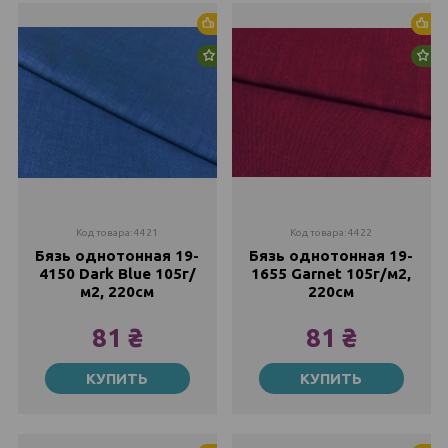
Хит продаж
Хи
Новинка
Но
Код товара: 4421
Код товара: 4422
Бязь однотонная 19-
Бязь однотонная 19-
4150 Dark Blue 105г/
1655 Garnet 105г/м2,
м2, 220см
220см
81 ₴
81 ₴
Метр
Метр
КУПИТЬ
КУПИТЬ
81 ₴
81 ₴