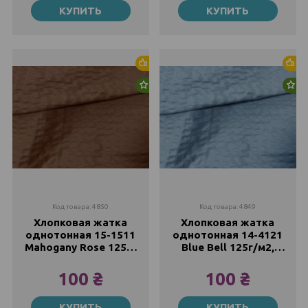
КУПИТЬ
КУПИТЬ
100 ₴
100 ₴
Хит продаж
Хи
Новинка
Но
Код товара: 4850
Код товара: 4849
Хлопковая жатка
Хлопковая жатка
однотонная 15-1511
однотонная 14-4121
Mahogany Rose 125г/
Blue Bell 125г/м2,
м2, 220см
220см
100 ₴
100 ₴
Метр
Метр
КУПИТЬ
КУПИТЬ