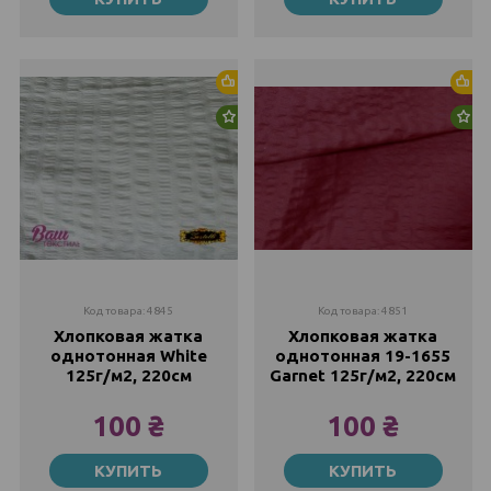
100 ₴
100 ₴
Хит продаж
Хи
Новинка
Но
Код товара: 4845
Код товара: 4851
Хлопковая жатка
Хлопковая жатка
однотонная White
однотонная 19-1655
125г/м2, 220см
Garnet 125г/м2, 220см
100 ₴
100 ₴
Метр
Метр
КУПИТЬ
КУПИТЬ
100 ₴
100 ₴