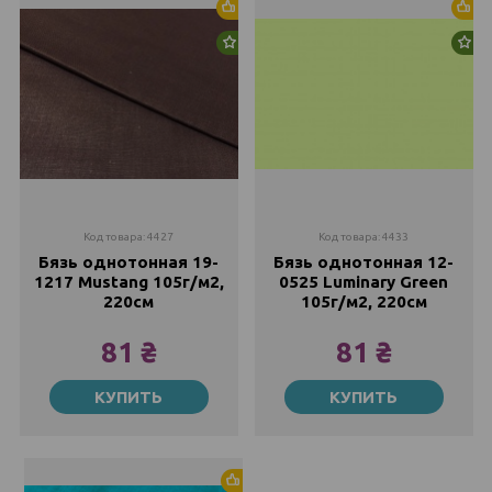
Хит продаж
Хи
Новинка
Но
Код товара: 4427
Код товара: 4433
Бязь однотонная 19-
Бязь однотонная 12-
1217 Mustang 105г/м2,
0525 Luminary Green
220см
105г/м2, 220см
81 ₴
81 ₴
Метр
Метр
КУПИТЬ
КУПИТЬ
81 ₴
81 ₴
Хит продаж