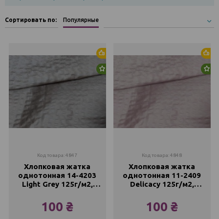
Сортировать по:
Популярные
Хит продаж
Хи
Новинка
Но
Код товара: 4847
Код товара: 4848
Хлопковая жатка
Хлопковая жатка
однотонная 14-4203
однотонная 11-2409
Light Grey 125г/м2,
Delicacy 125г/м2,
220см
220см
100 ₴
100 ₴
Метр
Метр