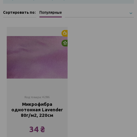
Сортировать по:
Популярные
Хит продаж
Новинка
Код товара: 4286
Микрофибра
однотонная Lavender
80г/м2, 220см
34 ₴
Метр