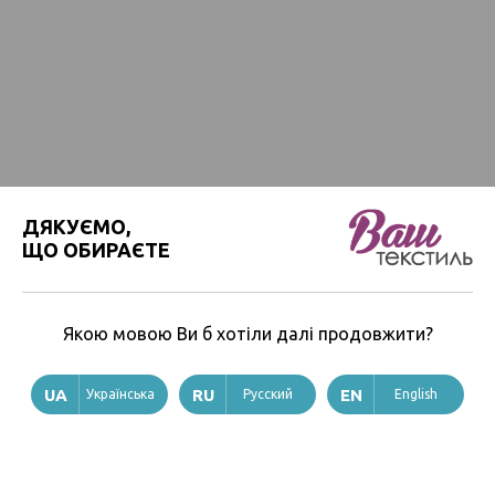
ДЯКУЄМО,
ЩО ОБИРАЄТЕ
Якою мовою Ви б хотіли далі продовжити?
Українська
Русский
English