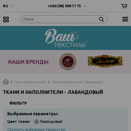
RU
+380 (98) 999 17 75
UA
- Українска
+380 (66) 999 17 75
RU
- Русский
EN
- English
Наши
бренды
НАШИ БРЕНДЫ
Ткани и Наполнители
Ткани и Наполнители - Лавандовый
ТКАНИ И НАПОЛНИТЕЛИ - ЛАВАНДОВЫЙ
ФИЛЬТР
Выбранные параметры:
Цвет ткани:
Лавандовый
Сбросить выбранные параметры