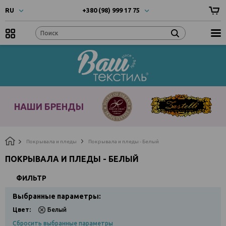
RU
+380 (98) 999 17 75
UA
- Українска
+380 (66) 999 17 75
RU
- Русский
EN
- English
Наши
бренды
НАШИ БРЕНДЫ
Покрывала и пледы
Покрывала и пледы - Белый
ПОКРЫВАЛА И ПЛЕДЫ - БЕЛЫЙ
ФИЛЬТР
Выбранные параметры:
Цвет:
Белый
Сбросить выбранные параметры