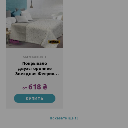
Код товара: 3811
Покрывало
двухстороннее
Звездная Феерия
235/14-4102 Zastelli
618 ₴
от
145х210
КУПИТЬ
618 ₴
843 ₴
160х210
663 ₴
652 ₴
Показати ще 15
200х210