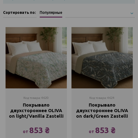
Сортировать по:
Популярные
Код товара: 4620
Код товара: 4624
Покрывало
Покрывало
двухстороннее OLIVA
двухстороннее OLIVA
on light/Vanilla Zastelli
on dark/Green Zastelli
853 ₴
853 ₴
от
от
145х210
145x210