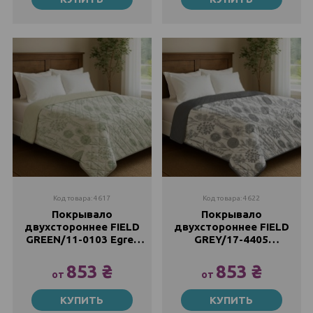
853 ₴
Закончился
160х210
160х210
938 ₴
938 ₴
200х210
200х210
Закончился
1110 ₴
Код товара: 4617
Код товара: 4622
Покрывало
Покрывало
двухстороннее FIELD
двухстороннее FIELD
GREEN/11-0103 Egret
GREY/17-4405
Zastelli
Monument Zastelli
853 ₴
853 ₴
от
от
145х210
145х210
КУПИТЬ
КУПИТЬ
853 ₴
853 ₴