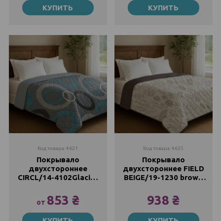
КУПИТЬ
КУПИТЬ
853 ₴
853 ₴
160х210
160х210
938 ₴
938 ₴
200х210
200х210
1110 ₴
1110 ₴
Код товара: 4621
Код товара: 4625
Покрывало
Покрывало
двухстороннее
двухстороннее FIELD
CIRCL/14-4102Glacier
BEIGE/19-1230 brown
Grey Zastelli
Zastelli
853 ₴
938 ₴
от
145х210
145x210
КУПИТЬ
КУПИТЬ