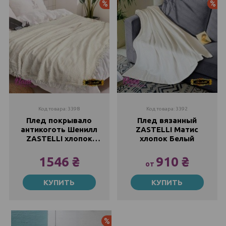
Акция
Ак
210х240
Закончился
Код товара: 3398
Код товара: 3392
Плед покрывало
Плед вязанный
антикоготь Шенилл
ZASTELLI Матис
ZASTELLI хлопок
хлопок Белый
Молочный
1546 ₴
910 ₴
от
220х240
150х210
КУПИТЬ
КУПИТЬ
Закончился
910 ₴
1214 ₴
160х220
200х220
1546 ₴
1043 ₴
2172 ₴
1726 ₴
Акция