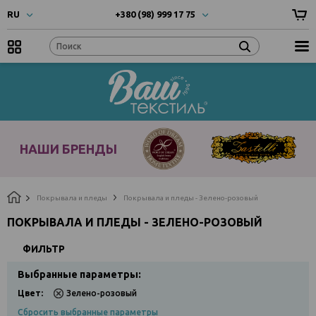
RU
+380 (98) 999 17 75
UA
- Українска
+380 (66) 999 17 75
RU
- Русский
EN
- English
Наши
бренды
НАШИ БРЕНДЫ
Покрывала и пледы
Покрывала и пледы - Зелено-розовый
ПОКРЫВАЛА И ПЛЕДЫ - ЗЕЛЕНО-РОЗОВЫЙ
ФИЛЬТР
Выбранные параметры:
Цвет:
Зелено-розовый
Сбросить выбранные параметры