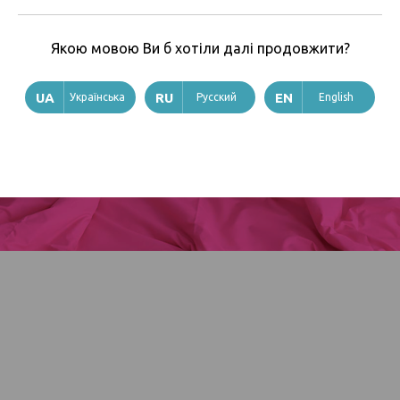
Закончился
160х220
Якою мовою Ви б хотіли далі продовжити?
Закончился
210х240
Українська
Русский
English
Закончился