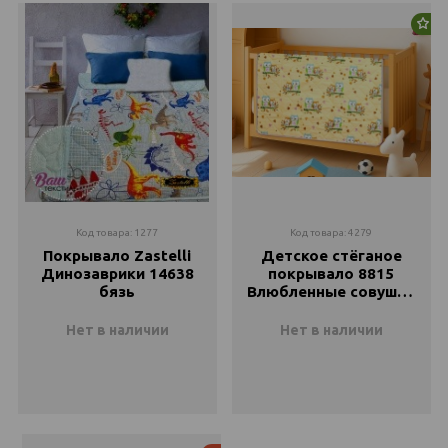
Закончился
Закончился
Но
200х210
Закончился
210х240
Закончился
Код товара: 1277
Код товара: 4279
Покрывало Zastelli
Детское стёганое
Динозаврики 14638
покрывало 8815
бязь
Влюбленные совушки
Zastelli хлопок
Нет в наличии
Нет в наличии
110х140
110х140
Закончился
Закончился
145х205
Закончился