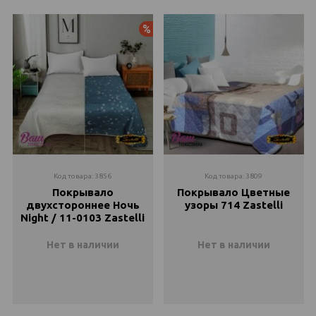
160х210
795 ₴
863 ₴
Акция
200х210
895 ₴
931 ₴
Код товара: 3856
Код товара: 3809
Покрывало
Покрывало Цветные
двухстороннее Ночь
узоры 714 Zastelli
Night / 11-0103 Zastelli
Нет в наличии
Нет в наличии
145х210
145х210
Закончился
Закончился
160х210
200х210