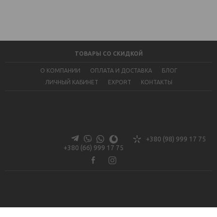
210х240
Закончился
ТОВАРЫ СО СКИДКОЙ
О КОМПАНИИ
ОПЛАТА И ДОСТАВКА
БЛОГ
ЛИЧНЫЙ КАБИНЕТ
EXPORT
КОНТАКТЫ
+380 (98) 999 17 75
+380 (66) 999 17 75