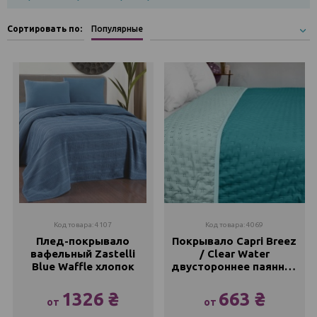
Сортировать по:
Популярные
Код товара: 4107
Код товара: 4069
Плед-покрывало
Покрывало Capri Breez
вафельный Zastelli
/ Clear Water
Blue Waffle хлопок
двустороннее паянное
ZASTELLI
1326 ₴
663 ₴
от
от
160х220
145x210