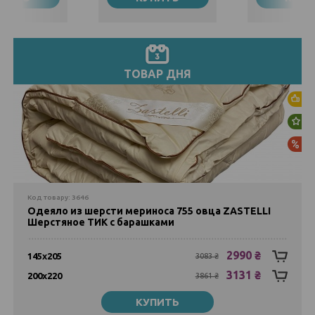
Закончился
128
1762 ₴
Евро
1599 ₴
2205 ₴
Семейное
ТОВАР ДНЯ
Закончился
Хи
Но
Ак
Код товару: 3646
Одеяло из шерсти мериноса 755 овца ZASTELLI
Шерстяное ТИК с барашками
2990 ₴
145х205
3083 ₴
3131 ₴
200х220
3861 ₴
КУПИТЬ