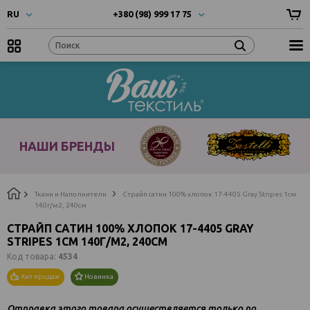
RU
+380 (98) 999 17 75
UA
- Українска
+380 (66) 999 17 75
RU
- Русский
EN
- English
Наши
бренды
НАШИ БРЕНДЫ
Ткани и Наполнители
Страйп сатин 100% хлопок 17-4405 Gray Stripes 1см
140г/м2, 240см
СТРАЙП САТИН 100% ХЛОПОК 17-4405 GRAY
STRIPES 1СМ 140Г/М2, 240СМ
Код товара:
4534
Хит продаж
Новинка
Отправка этого товара осуществляется только по