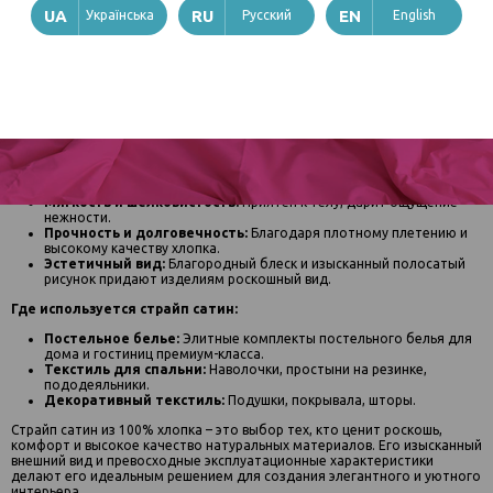
рельефом
Українська
Русский
English
Плотность:
140 г/м2 Ширина: 240 см
Воздухопроницаемость:
Превосходная, благодаря 100%
натуральному хлопку
Гигроскопичность:
Высокая, отлично впитывает влагу
Тактильные ощущения:
Мягкий и приятный на ощупь
Преимущества страйп сатина:
Натуральность:
Экологически чистый и гипоаллергенный
материал.
Комфорт:
Обеспечивает отличную циркуляцию воздуха и
впитывает влагу, создавая комфортные условия для сна.
Мягкость и шелковистость:
Приятен к телу, дарит ощущение
нежности.
Прочность и долговечность:
Благодаря плотному плетению и
высокому качеству хлопка.
Эстетичный вид:
Благородный блеск и изысканный полосатый
рисунок придают изделиям роскошный вид.
Где используется страйп сатин:
Постельное белье:
Элитные комплекты постельного белья для
дома и гостиниц премиум-класса.
Текстиль для спальни:
Наволочки, простыни на резинке,
пододеяльники.
Декоративный текстиль:
Подушки, покрывала, шторы.
Страйп сатин из 100% хлопка – это выбор тех, кто ценит роскошь,
комфорт и высокое качество натуральных материалов. Его изысканный
внешний вид и превосходные эксплуатационные характеристики
делают его идеальным решением для создания элегантного и уютного
интерьера.