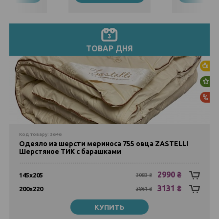
1552 ₴
Евро
140х200
984 ₴
1177 ₴
1659 ₴
160х200
ТОВАР ДНЯ
Закончился
Хи
180х200
Закончился
Но
Ак
Код товару: 3646
Одеяло из шерсти мериноса 755 овца ZASTELLI
Шерстяное ТИК с барашками
2990 ₴
145х205
3083 ₴
3131 ₴
200х220
3861 ₴
КУПИТЬ