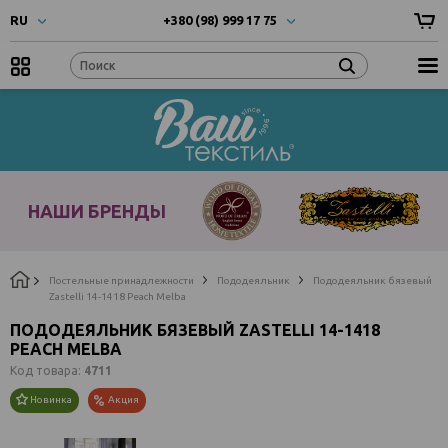
RU
+380 (98) 999 17 75
UA
- Українска
+380 (66) 999 17 75
RU
- Русский
EN
- English
Наши
бренды
НАШИ БРЕНДЫ
Постельные принадлежности
Пододеяльник
Пододеяльник бязевый
Zastelli 14-1418 Peach Melba
ПОДОДЕЯЛЬНИК БЯЗЕВЫЙ ZASTELLI 14-1418
PEACH MELBA
Код товара:
4711
Новинка
Акция