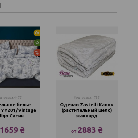
И
Хит продаж
Новинка
Акция
д товара: 4477
Код товара: 1757
ельное белье
Одеяло Zastelli Капок
i YY201/Vintage
(растительный шелк)
digo Сатин
жаккард
1659 ₴
2883 ₴
от
олуторный
145х205