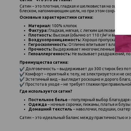
Сатин – это плотная, гладкая и шелковистая на ощупь 
блеском, напоминающим шелк, но при этом сохраняет пр
Основные характеристики сатина:
Материал:
100% хлопок
Фактура:
Гладкая, мягкая, с легким шелковистым б
Плотность:
Высокая (обычно от 110 г/м² и выше)
Воздухопроницаемость:
Хорошо пропускает возд
Гигроскопичность:
Отлично впитывает влагу, оста
Прочность:
Выдерживает многочисленные стирки, 
Гипоаллергенность:
Не вызывает раздражений, п
Преимущества сатина:
Долговечность – выдерживает до 300 стирок без пот
Комфорт – приятный к телу, не электризуется и не ск
Эстетичный вид – выглядит роскошно и дорого благо
Простота в уходе – не требует глажки при правильно
Где используется сатин?
Постельное белье
– популярный выбор благодаря 
Одежда
– ночные сорочки, пижамы, платья и блузы
Домашний текстиль
– наволочки, подушки, скатер
Сатин – это идеальный баланс между практичностью и 