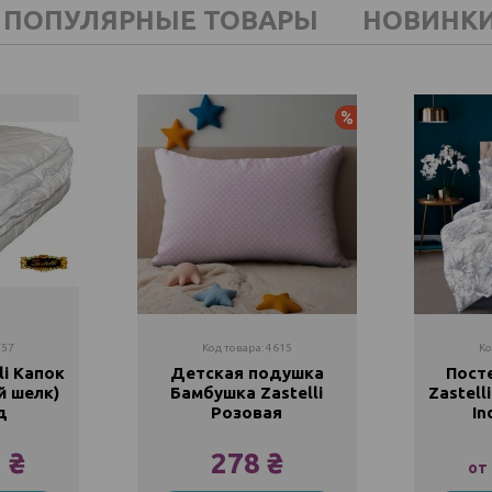
ПОПУЛЯРНЫЕ ТОВАРЫ
НОВИНК
Акция
757
Код товара: 4615
Ко
li Капок
Детская подушка
Пост
й шелк)
Бамбушка Zastelli
Zastell
д
Розовая
In
 ₴
278 ₴
от
5
40x60
П