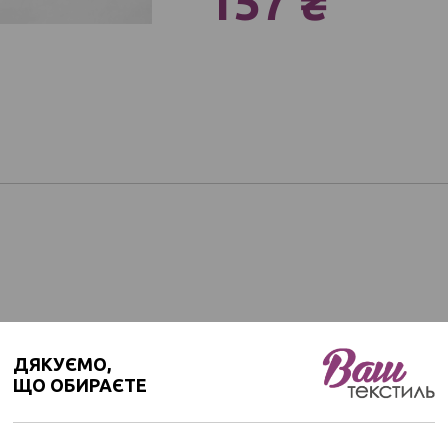
157 ₴
ДЯКУЄМО,
ЩО ОБИРАЄТЕ
 от 1 рулона.