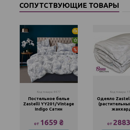
СОПУТСТВУЮЩИЕ ТОВАРЫ
Акция
Хит продаж
Новинка
Акция
Код товара: 4477
Код товара: 1
Постельное белье
Одеяло Zastel
Zastelli YY201/Vintage
(растительны
Indigo Сатин
жаккар
1659 ₴
2883
от
от
Полуторный
145х20