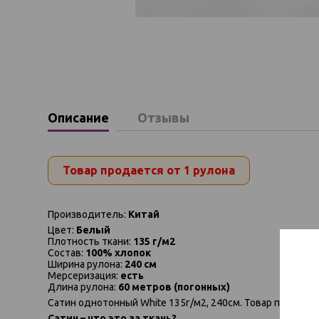
Описание
Отзывы
Товар продается от 1 рулона
Производитель:
Китай
Цвет:
Белый
Плотность ткани:
135 г/м2
Состав:
100% хлопок
Ширина рулона:
240 см
Мерсеризация:
есть
Длина рулона:
60 метров (погонных)
Сатин однотонный White 135г/м2, 240см. Товар продается
Сатин – что это за ткань?