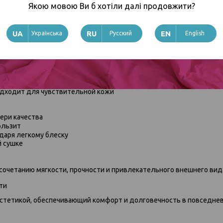
Якою мовою Ви б хотіли далі продовжити?
ткань, изготовленная из хлопковых волокон. Благодаря особому с
очность и долговечность хлопка.
Українська
Русский
English
леском
ух, создавая комфортный микроклимат
ваясь сухим на ощупь
долго сохраняет цвет и форму
одходит для чувствительной кожи
ери качества
ользит
даря легкому блеску
й сушке
сочетанию мягкости, прочности и привлекательного внешнего вид
ти
эстетикой, обеспечивающий комфорт и долговечность в повседне