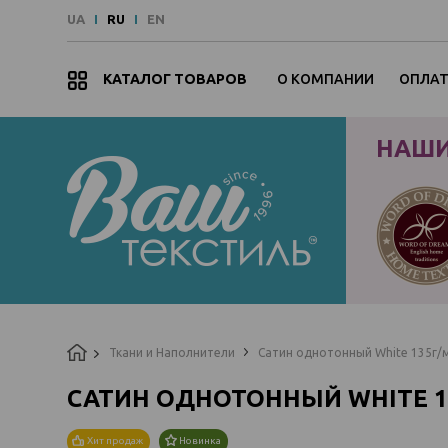
UA
RU
EN
КАТАЛОГ ТОВАРОВ
О КОМПАНИИ
ОПЛАТ
Наши
бренды
НАШИ
Ткани и Наполнители
Сатин однотонный White 135г/м
САТИН ОДНОТОННЫЙ WHITE 13
Хит продаж
Новинка