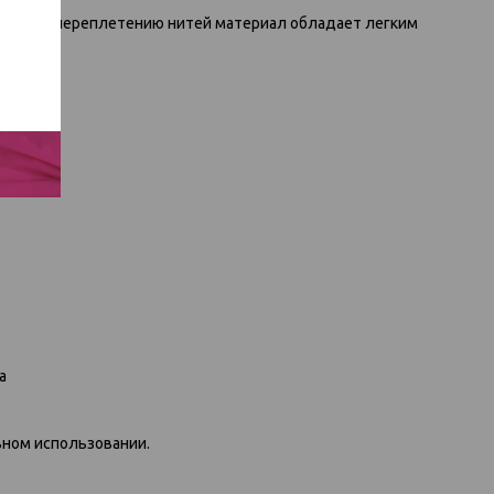
атиновому переплетению нитей материал обладает легким
а
вном использовании.