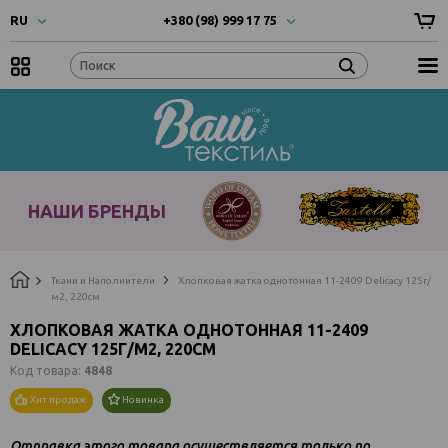
RU
+380 (98) 999 17 75
UA
- Українска
+380 (66) 999 17 75
RU
- Русский
EN
- English
Наши
бренды
НАШИ БРЕНДЫ
Ткани и Наполнители
Хлопковая жатка однотонная 11-2409 Delicacy 125г/
м2, 220см
ХЛОПКОВАЯ ЖАТКА ОДНОТОННАЯ 11-2409
DELICACY 125Г/М2, 220СМ
Код товара:
4848
Хит продаж
Новинка
Отправка этого товара осуществляется только по