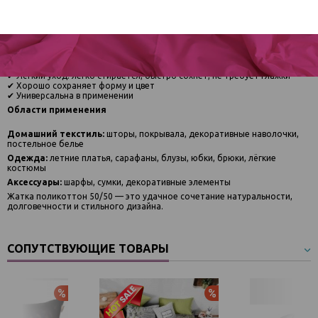
ощущения, а полиэстер — прочность, износостойкость и стабильность
формы.
Основные преимущества
✔ Современный внешний вид с эффектом жатки
✔ Комфорт в носке благодаря натуральному хлопку
✔ Меньше сминается по сравнению с 100% хлопком
✔ Лёгкий уход: легко стирается, быстро сохнет, не требует глажки
✔ Хорошо сохраняет форму и цвет
✔ Универсальна в применении
Области применения
Домашний текстиль:
шторы, покрывала, декоративные наволочки,
постельное белье
Одежда:
летние платья, сарафаны, блузы, юбки, брюки, лёгкие
костюмы
Аксессуары:
шарфы, сумки, декоративные элементы
Жатка поликоттон 50/50 — это удачное сочетание натуральности,
долговечности и стильного дизайна.
СОПУТСТВУЮЩИЕ ТОВАРЫ
Акция
Акция